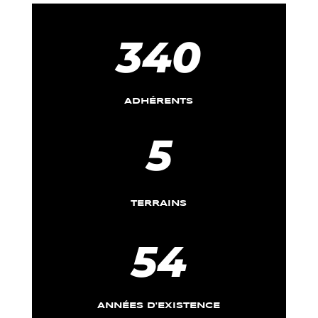
340
ADHÉRENTS
5
TERRAINS
54
ANNÉES D'EXISTENCE